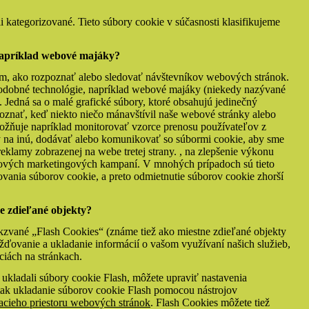
li kategorizované. Tieto súbory cookie v súčasnosti klasifikujeme
 napríklad webové majáky?
m, ako rozpoznať alebo sledovať návštevníkov webových stránok.
odobné technológie, napríklad webové majáky (niekedy nazývané
). Jedná sa o malé grafické súbory, ktoré obsahujú jedinečný
poznať, keď niekto niečo mánavštívil naše webové stránky alebo
možňuje napríklad monitorovať vzorce prenosu používateľov z
y na inú, dodávať alebo komunikovať so súbormi cookie, aby sme
e reklamy zobrazenej na webe tretej strany. , na zlepšenie výkonu
ilových marketingových kampaní. V mnohých prípadoch sú tieto
ovania súborov cookie, a preto odmietnutie súborov cookie zhorší
e zdieľané objekty?
kzvané „Flash Cookies“ (známe tiež ako miestne zdieľané objekty
ďovanie a ukladanie informácií o vašom využívaní našich služieb,
iách na stránkach.
 ukladali súbory cookie Flash, môžete upraviť nastavenia
tak ukladanie súborov cookie Flash pomocou nástrojov
acieho priestoru webových stránok
. Flash Cookies môžete tiež