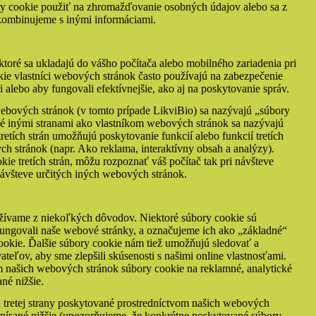
y cookie použiť na zhromažďovanie osobných údajov alebo sa z
skombinujeme s inými informáciami.
toré sa ukladajú do vášho počítača alebo mobilného zariadenia pri
ie vlastníci webových stránok často používajú na zabezpečenie
 alebo aby fungovali efektívnejšie, ako aj na poskytovanie správ.
ebových stránok (v tomto prípade LikviBio) sa nazývajú „súbory
né inými stranami ako vlastníkom webových stránok sa nazývajú
tretích strán umožňujú poskytovanie funkcií alebo funkcií tretích
ch stránok (napr. Ako reklama, interaktívny obsah a analýzy).
okie tretích strán, môžu rozpoznať váš počítač tak pri návšteve
 návšteve určitých iných webových stránok.
oužívame z niekoľkých dôvodov. Niektoré súbory cookie sú
fungovali naše webové stránky, a označujeme ich ako „základné“
ookie. Ďalšie súbory cookie nám tiež umožňujú sledovať a
teľov, aby sme zlepšili skúsenosti s našimi online vlastnosťami.
om našich webových stránok súbory cookie na reklamné, analytické
ané nižšie.
 tretej strany poskytované prostredníctvom našich webových
 opísané nižšie (upozorňujeme, že konkrétne poskytované súbory