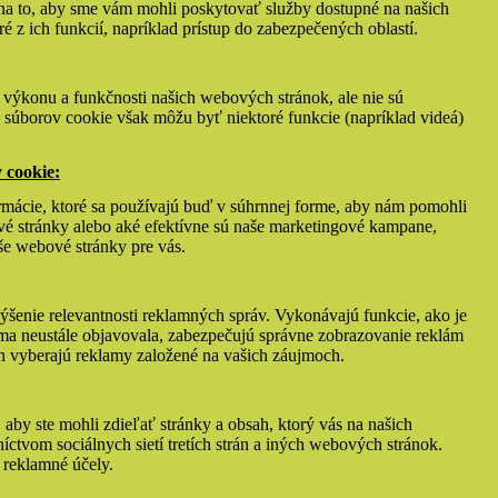
na to, aby sme vám mohli poskytovať služby dostupné na našich
 z ich funkcií, napríklad prístup do zabezpečených oblastí.
e výkonu a funkčnosti našich webových stránok, ale nie sú
o súborov cookie však môžu byť niektoré funkcie (napríklad videá)
 cookie:
rmácie, ktoré sa používajú buď v súhrnnej forme, aby nám pomohli
vé stránky alebo aké efektívne sú naše marketingové kampane,
še webové stránky pre vás.
ýšenie relevantnosti reklamných správ. Vykonávajú funkcie, ako je
ma neustále objavovala, zabezpečujú správne zobrazovanie reklám
ch vyberajú reklamy založené na vašich záujmoch.
 aby ste mohli zdieľať stránky a obsah, ktorý vás na našich
ctvom sociálnych sietí tretích strán a iných webových stránok.
 reklamné účely.