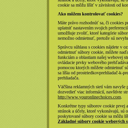
cookie sa môžu líšiť v závislosti od kon
Ako môžem kontrolovať cookies?
Máte právo rozhodnúť sa, či cookies p
uplatniť nastavením svojich preferenc
umožňuje zvoliť, ktoré kategórie súbo
nemožno odmietnuť, pretože sú nevyhn
Správcu súhlasu s cookies nájdete v 
odmietnuť súbory cookie, môžete naďal
funkciám a oblastiam našej webovej s
ovládacie prvky webového prehľadávača 
pomocou ktorých môžete odmietnuť sú
sa líšia od prostriedkovprehliadač-k-p
prehliadača.
Väčšina reklamných sietí vám navyše p
dozvedieť viac informácií, navštívte s
http://www.youronlinechoices.com
.
Konkrétne typy súborov cookie prvej a
stránok a účely, ktoré vykonávajú, sú 
poskytované súbory cookie sa môžu líšiť
Základné súbory cookie webových s