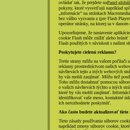
ovládať tak, že prejdete na
Panel globál
pokyny, ktoré vysvetľujú napríklad spô
„informácie“ na stránkach Macromedia
bez vášho vyzvania a (pre Flash Player
operátor stránky, na ktorej sa v danom
Upozorňujeme, že nastavenie aplikácie
cookie Flash môže znížiť alebo brániť f
Flash použitých v súvislosti s našimi 
Poskytujete cielenú reklamu?
Tretie strany môžu na vašom počítači 
reklamy prostredníctvom našich webový
návštevách tejto a iných webových strá
by vás mohli zaujímať. Môžu tiež použi
Toho môžu dosiahnuť pomocou súboro
o vašich návštevách týchto a iných str
ktoré by vás mohli zaujímať. Inform
identifikovať vaše meno, kontaktné úda
ich nerozhodnete poskytnúť.
Ako často budete aktualizovať tieto
Tieto zásady používania súborov cooki
napríklad zmeny súborov cookie, ktor