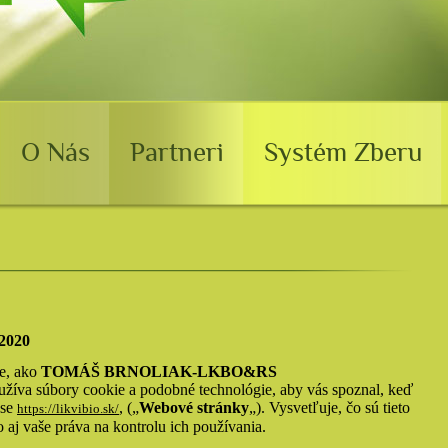
O Nás
Partneri
Systém Zberu
 2020
je, ako
TOMÁŠ BRNOLIAK-LKBO&RS
užíva súbory cookie a podobné technológie, aby vás spoznal, keď
ese
, („
Webové stránky
„). Vysvetľuje, čo sú tieto
https://likvibio.sk/
 aj vaše práva na kontrolu ich používania.