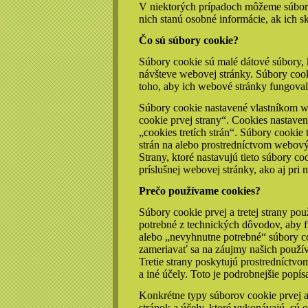
V niektorých prípadoch môžeme súbor
nich stanú osobné informácie, ak ich 
Čo sú súbory cookie?
Súbory cookie sú malé dátové súbory, k
návšteve webovej stránky. Súbory cook
toho, aby ich webové stránky fungovali
Súbory cookie nastavené vlastníkom w
cookie prvej strany“. Cookies nastave
„cookies tretích strán“. Súbory cookie 
strán na alebo prostredníctvom webový
Strany, ktoré nastavujú tieto súbory co
príslušnej webovej stránky, ako aj pri
Prečo používame cookies?
Súbory cookie prvej a tretej strany p
potrebné z technických dôvodov, aby 
alebo „nevyhnutne potrebné“ súbory c
zameriavať sa na záujmy našich používa
Tretie strany poskytujú prostredníctv
a iné účely. Toto je podrobnejšie popís
Konkrétne typy súborov cookie prvej a
stránok a účely, ktoré vykonávajú, sú