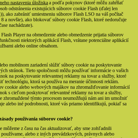
neho nastavenia úložiska
a podľa pokynov (ktoré môžu zahŕňať
sob odstránenia existujúcich súborov cookie Flash (ďalej len
)), ako zabrániť umiestneniu súborov Flash LSO na váš počítač
 8 a novšie), ako blokovať súbory cookie Flash, ktoré nedoručuje
 čase nachádzate).
 Flash Player na obmedzenie alebo obmedzenie prijatia súborov
unkčnosti niektorých aplikácií Flash, vrátane potenciálne aplikácií
službami alebo online obsahom.
alebo mobilnom zariadení slúžiť súbory cookie na poskytovanie
ch stránok. Tieto spoločnosti môžu používať informácie o vašich
nok na poskytovanie relevantnej reklamy na tovar a služby, ktoré
ť technológiu, ktorá sa používa na meranie účinnosti reklám.
v cookie alebo webových majákov na zhromažďovanie informácií
ánok s cieľom poskytovať relevantné reklamy na tovar a služby,
ácie zhromaždené týmto procesom neumožňujú nám ani im umožniť
je alebo iné podrobnosti, ktoré vás priamo identifikujú, pokiaľ sa
 zásady používania súborov cookie?
e môžeme z času na čas aktualizovať, aby sme zohľadnili
é používame, alebo z iných prevádzkových, právnych alebo