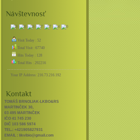
Návštevnosť
Visit Today : 52
Total Visit : 67740
Hits Today : 128
Total Hits : 292216
Your IP Address: 216.73.216.192
Kontakt
TOMÁŠ BRNOLIAK-LKBO&RS
MARTINČEK 30,
03 495 MARTINČEK
IČO 41 745 230
DIČ 103 586 5974
TEL.: +421905827931
EMAIL : likvibio@gmail.com