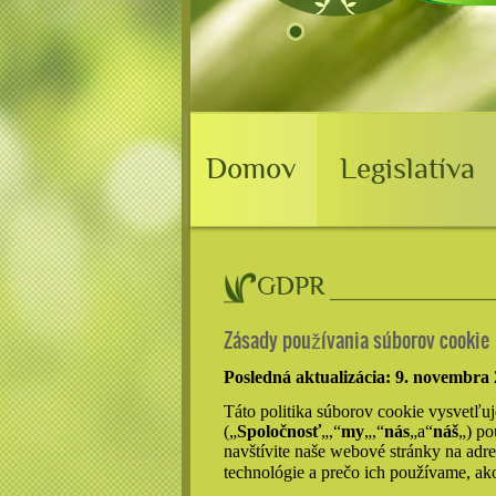
Domov
Legislatíva
GDPR
Zásady používania súborov cookie
Posledná aktualizácia: 9. novembra
Táto politika súborov cookie vysvetľu
(„
Spoločnosť
„,“
my
„,“
nás
„a“
náš
„) po
navštívite naše webové stránky na adr
technológie a prečo ich používame, ako