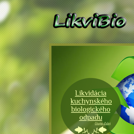
Likvidácia
kuchynského
biologického
odpadu
čítajte ďalej