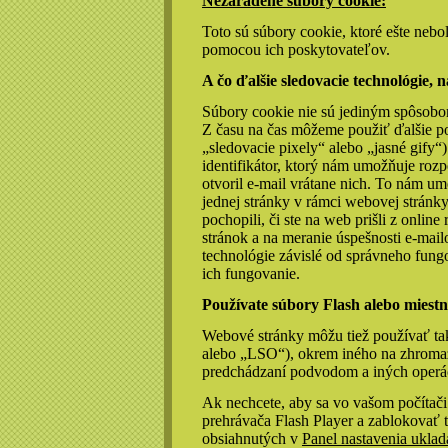
Nezaradené súbory cookie:
Toto sú súbory cookie, ktoré ešte nebo
pomocou ich poskytovateľov.
A čo ďalšie sledovacie technológie,
Súbory cookie nie sú jediným spôsobo
Z času na čas môžeme použiť ďalšie p
„sledovacie pixely“ alebo „jasné gify“
identifikátor, ktorý nám umožňuje roz
otvoril e-mail vrátane nich. To nám u
jednej stránky v rámci webovej stránk
pochopili, či ste na web prišli z onlin
stránok a na meranie úspešnosti e-ma
technológie závislé od správneho fung
ich fungovanie.
Používate súbory Flash alebo miestn
Webové stránky môžu tiež používať ta
alebo „LSO“), okrem iného na zhromaž
predchádzaní podvodom a iných operác
Ak nechcete, aby sa vo vašom počítači
prehrávača Flash Player a zablokovať 
obsiahnutých v
Panel nastavenia uklad