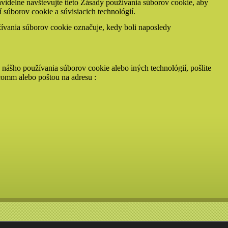
videlne navštevujte tieto Zásady používania súborov cookie, aby
 súborov cookie a súvisiacich technológií.
žívania súborov cookie označuje, kedy boli naposledy
nášho používania súborov cookie alebo iných technológií, pošlite
comm alebo poštou na adresu :
95 MARTINČEK IČO 41 745 230 DIČ 103 586 5974 TEL.: +421905827931 EMAIL : 