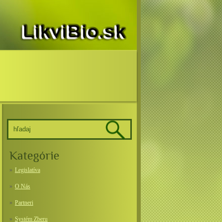
Kategórie
Legislatíva
O Nás
Partneri
Systém Zberu