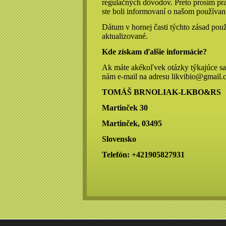
regulačných dôvodov. Preto prosím pra
ste boli informovaní o našom používaní
Dátum v hornej časti týchto zásad pou
aktualizované.
Kde získam ďalšie informácie?
Ak máte akékoľvek otázky týkajúce sa 
nám e-mail na adresu likvibio@gmail.
TOMÁŠ BRNOLIAK-LKBO&RS
Martinček 30
Martinček, 03495
Slovensko
Telefón: +421905827931
TOMÁŠ BRNOLIAK-LKBO&RS MARTINČEK 30, 034 